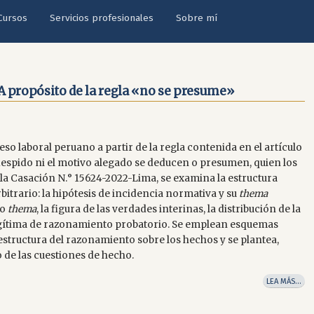
Cursos
Servicios profesionales
Sobre mí
. A propósito de la regla «no se presume»
eso laboral peruano a partir de la regla contenida en el artículo
l despido ni el motivo alegado se deducen o presumen, quien los
a Casación N.° 15624-2022-Lima, se examina la estructura
trario: la hipótesis de incidencia normativa y su
thema
ho
thema
, la figura de las verdades interinas, la distribución de la
legítima de razonamiento probatorio. Se emplean esquemas
structura del razonamiento sobre los hechos y se plantea,
 de las cuestiones de hecho.
LEA MÁS…