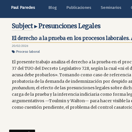
Paul Paredes
Blog
Publicaciones
Seminarios
Subject
▸ Presunciones Legales
El derecho a la prueba en los procesos laborales
20/02/2026
Proceso laboral
El presente trabajo analiza el derecho a la prueba en el proc
37 del TUO del Decreto Legislativo 728, según la cual «ni e
acusa debe probarlos». Tomando como caso de referencia l
probatoria de la demanda de indemnización por despido arbi
probandum
, el efecto de las presunciones legales sobre dic
carga de la prueba y la inferencia indiciaria como forma 
argumentativos —Toulmin y Walton— para hacer visible la e
como cuestión pendiente, el problema del control casatorio